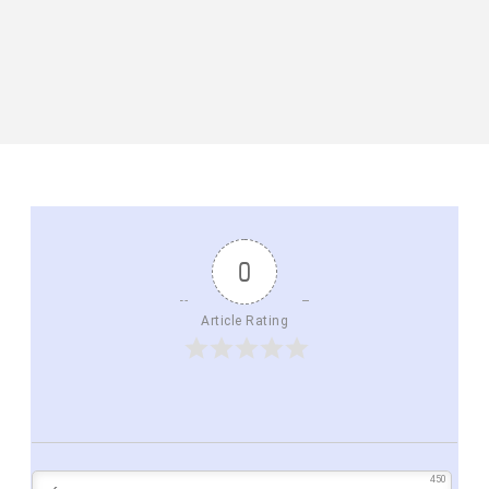
0
Article Rating
450