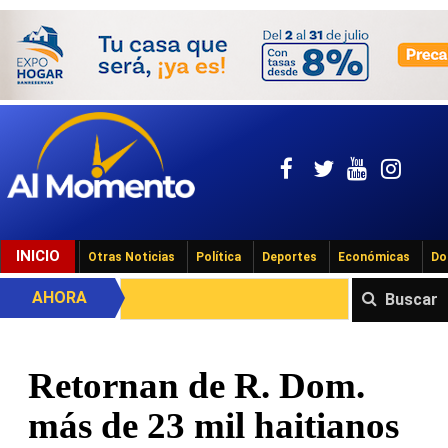
INICIO
Otras Noticias
Política
Deportes
Económicas
Do
AHORA
Buscar
Retornan de R. Dom.
más de 23 mil haitianos