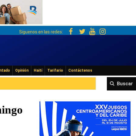
Siguenos en las redes:
ntado
Opinión
Haití
Tarifario
Contáctenos
Buscar
mingo