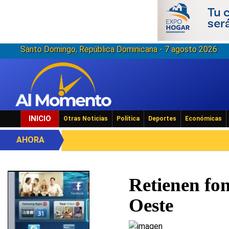
Santo Domingo, República Dominicana - 7 agosto 2026
INICIO
Otras Noticias
Política
Deportes
Económicas
AHORA
Retienen fo
Oeste