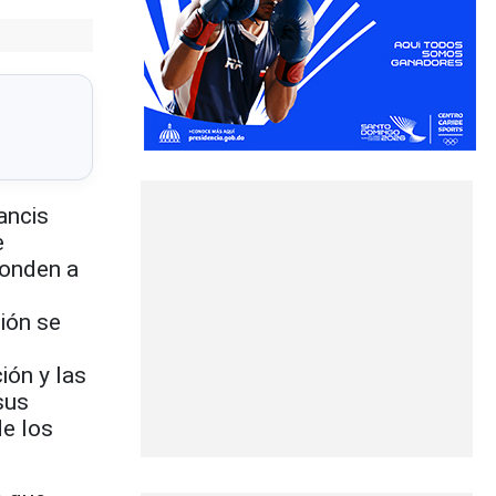
ancis
e
ponden a
ión se
ión y las
sus
de los