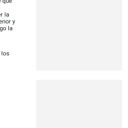
e que
r la
erior y
go la
 los