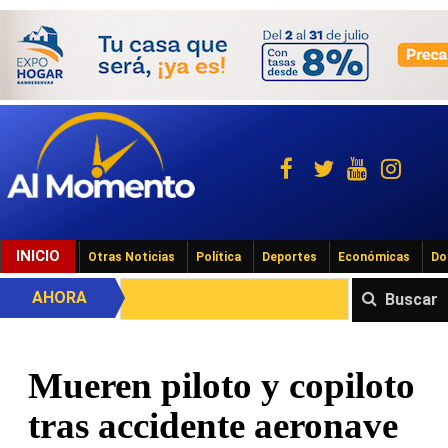
INICIO
Otras Noticias
Política
Deportes
Económicas
Do
AHORA
Buscar
Mueren piloto y copiloto
tras accidente aeronave