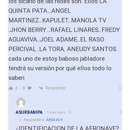
los sicario de las redes son. Ellos LA
QUINTA PATA…ANGEL
MARTINEZ..KAPULET..MANOLA TV
.JHON BERRY ..RAFAEL LINARES..FREDY
AGUAVIVA..JOEL ADAME..EL RASO
PERCIVAL .LA TORA. ANEUDY SANTOS
cada uno de estoy baboso jabladore
tendrá su versión por qué ellos todo lo
saben
Responder
0
0
ASURBANIPA
1 mes hace
Responder a
AREA 8O9
¿IDENTIFICACION DE LA AERONAVE?