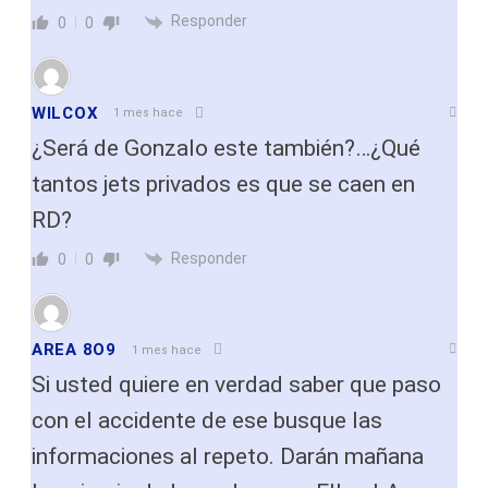
Responder
0
0
WILCOX
1 mes hace
¿Será de Gonzalo este también?…¿Qué
tantos jets privados es que se caen en
RD?
Responder
0
0
AREA 8O9
1 mes hace
Si usted quiere en verdad saber que paso
con el accidente de ese busque las
informaciones al repeto. Darán mañana