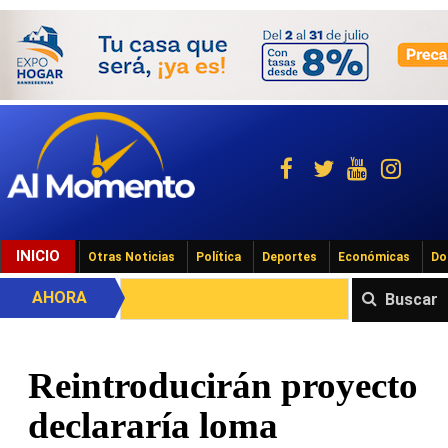
INICIO
Otras Noticias
Política
Deportes
Económicas
Do
AHORA
Buscar
Reintroducirán proyecto
declararía loma