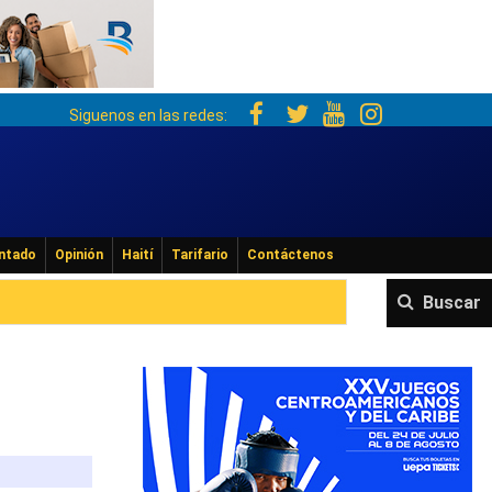
Siguenos en las redes:
ntado
Opinión
Haití
Tarifario
Contáctenos
Buscar