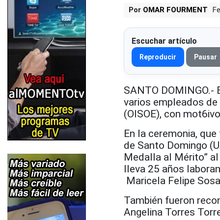
Por
OMAR FOURMENT
Fe
Escuchar artículo
Reproducir
Pausar
SANTO DOMINGO.- El 
varios empleados de 
(OISOE), con mot6ivo 
En la ceremonia, que
de Santo Domingo (UA
Medalla al Mérito” al
lleva 25 años labora
Maricela Felipe Sosa
También fueron recon
Angelina Torres Torr