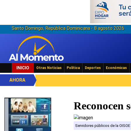
Santo Domingo, República Dominicana - 8 agosto 2026
INICIO
Otras Noticias
Política
Deportes
Económicas
AHORA
Reconocen s
Servidores públicos de la OISOE 