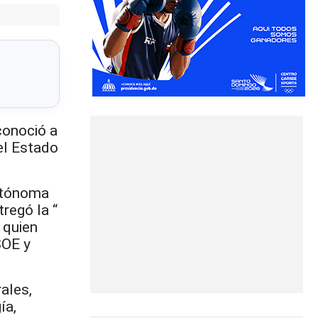
conoció a
el Estado
Autónoma
regó la “
 quien
SOE y
ales,
ía,