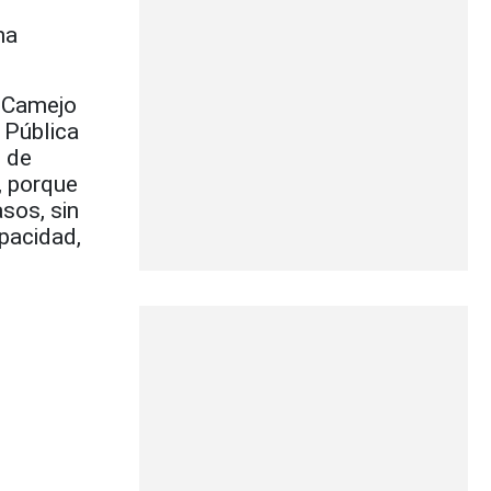
na
a Camejo
 Pública
 de
a, porque
sos, sin
apacidad,