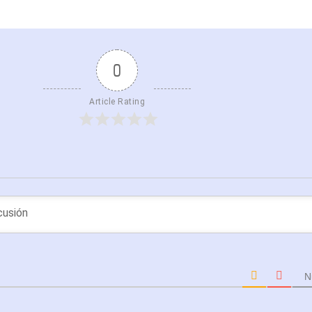
0
Article Rating
N