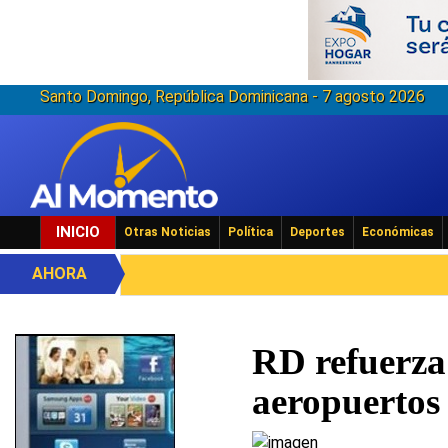
Santo Domingo, República Dominicana - 7 agosto 2026
INICIO
Otras Noticias
Política
Deportes
Económicas
AHORA
RD refuerza
aeropuertos 