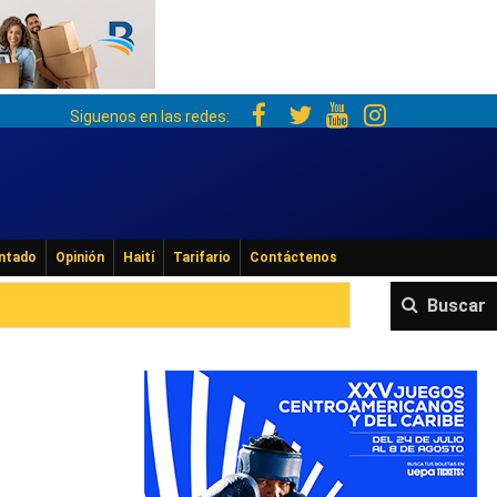
Siguenos en las redes:
ntado
Opinión
Haití
Tarifario
Contáctenos
Buscar