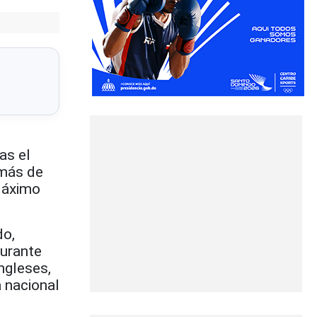
as el
 más de
 Máximo
do,
durante
ngleses,
a nacional