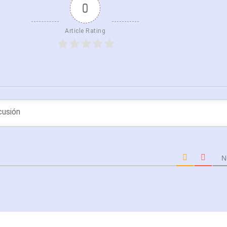
0
Article Rating
N