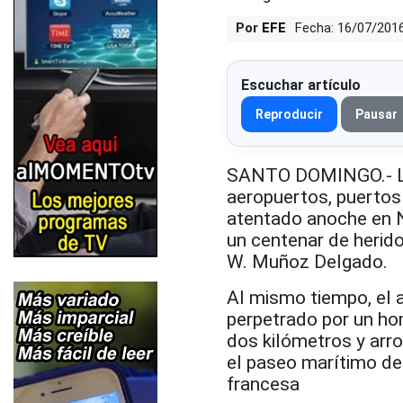
Por
EFE
Fecha: 16/07/201
Escuchar artículo
Reproducir
Pausar
SANTO DOMINGO.- La 
aeropuertos, puertos 
atentado anoche en N
un centenar de herid
W. Muñoz Delgado.
Al mismo tiempo, el 
perpetrado por un ho
dos kilómetros y arro
el paseo marítimo de N
francesa