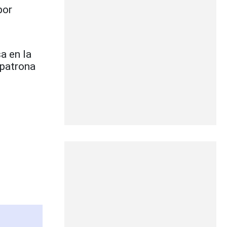
por
a en la
 patrona