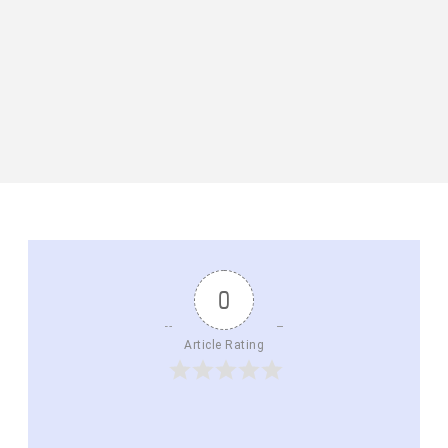
0
Article Rating