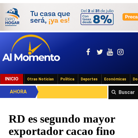
INICIO
Otras Noticias
Política
Deportes
Económicas
Do
AHORA
Buscar
RD es segundo mayor
exportador cacao fino