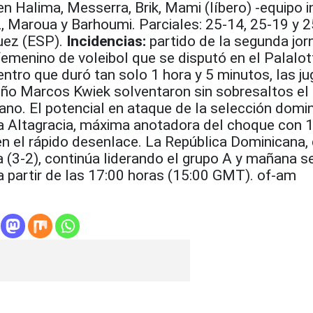
n Halima, Messerra, Brik, Mami (líbero) -equipo in
z, Maroua y Barhoumi. Parciales: 25-14, 25-19 y 2
uez (ESP).
Incidencias:
partido de la segunda jor
femenino de voleibol que se disputó en el Palalo
ntro que duró tan solo 1 hora y 5 minutos, las j
leño Marcos Kwiek solventaron sin sobresaltos el
cano. El potencial en ataque de la selección domi
na Altagracia, máxima anotadora del choque con 
en el rápido desenlace. La República Dominicana,
 (3-2), continúa liderando el grupo A y mañana s
a partir de las 17:00 horas (15:00 GMT). of-am