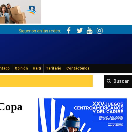
Siguenos en las redes:
ntado
Opinión
Haití
Tarifario
Contáctenos
Buscar
 Copa