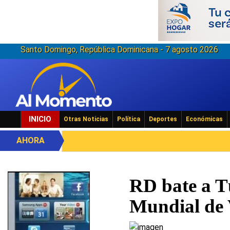
Santo Domingo, República Dominicana - 7 agosto 2026
INICIO
Otras Noticias
Política
Deportes
Económicas
AHORA
RD bate a T
Mundial de 