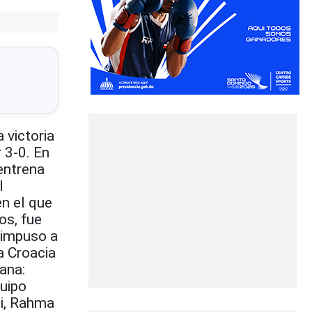
 victoria
r 3-0. En
entrena
l
en el que
os, fue
 impuso a
a Croacia
ana:
quipo
bi, Rahma