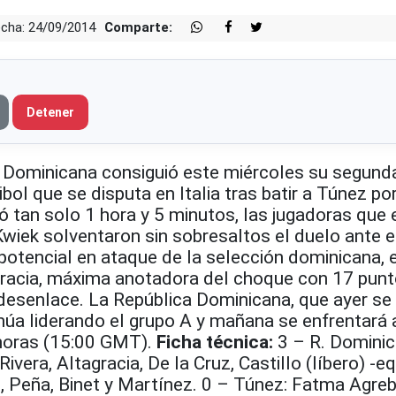
cha: 24/09/2014
Comparte:
Detener
Dominicana consiguió este miércoles su segunda
bol que se disputa en Italia tras batir a Túnez po
 tan solo 1 hora y 5 minutos, las jugadoras que 
wiek solventaron sin sobresaltos el duelo ante e
 potencial en ataque de la selección dominicana, 
gracia, máxima anotadora del choque con 17 punt
 desenlace. La República Dominicana, que ayer se
núa liderando el grupo A y mañana se enfrentará 
 horas (15:00 GMT).
Ficha técnica:
3 – R. Dominic
Rivera, Altagracia, De la Cruz, Castillo (líbero) -e
jas, Peña, Binet y Martínez. 0 – Túnez: Fatma Agre