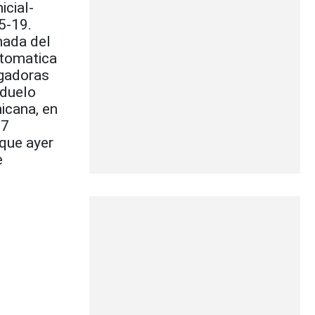
icial-
5-19.
nada del
ttomatica
ugadoras
 duelo
nicana, en
17
 que ayer
e