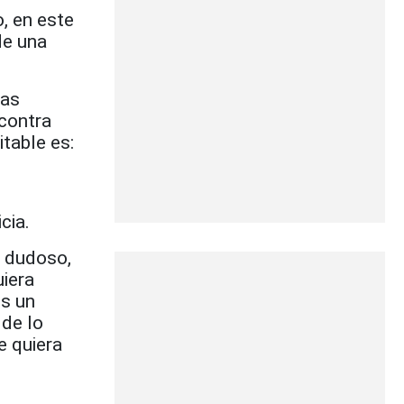
, en este
de una
ras
 contra
itable es:
cia.
o dudoso,
uiera
es un
 de lo
e quiera