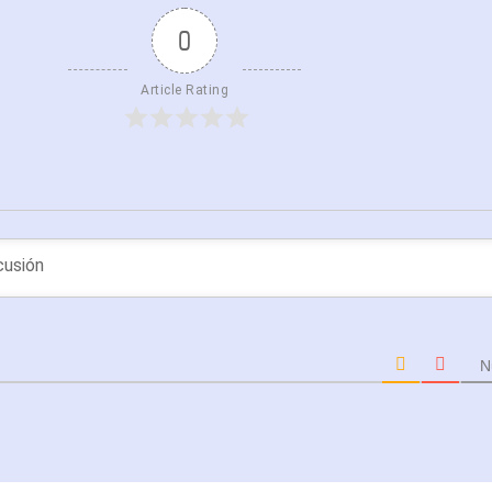
0
Article Rating
N