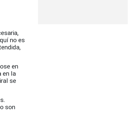
esaria,
aquí no es
tendida,
dose en
 en la
ral se
s.
no son