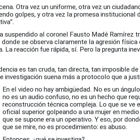
ena. Otra vez un uniforme, otra vez un ciudadano
iendo golpes, y otra vez la promesa institucional 
tiva”.
ha suspendido al coronel Fausto Madé Ramírez t
o donde se observa claramente la agresión física
 La reacción fue rápida, sí. Pero la pregunta inev
encia es tan cruda, tan directa, tan imposible de
de investigación suena más a protocolo que a justi
En el video no hay ambigüedad. No es un ángul
no es un audio confuso, no es un hecho que req
reconstrucción técnica compleja. Lo que se ve 
oficial superior golpeando a una mujer en medio
que se supone era un operativo. Y eso, por dond
que se mire, no es procedimiento: es abuso.
Entonces, ¿qué se investiga?