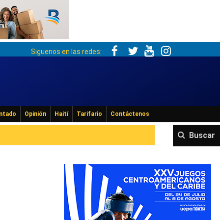
Siguenos en las redes:
ntado
Opinión
Haití
Tarifario
Contáctenos
Buscar