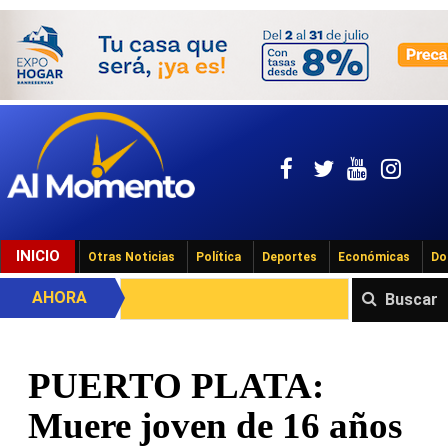
INICIO
Otras Noticias
Política
Deportes
Económicas
Do
AHORA
Buscar
PUERTO PLATA:
Muere joven de 16 años