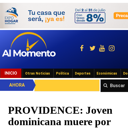
INICIO
Otras Noticias
Política
Deportes
Económicas
Do
AHORA
Buscar
PROVIDENCE: Joven
dominicana muere por