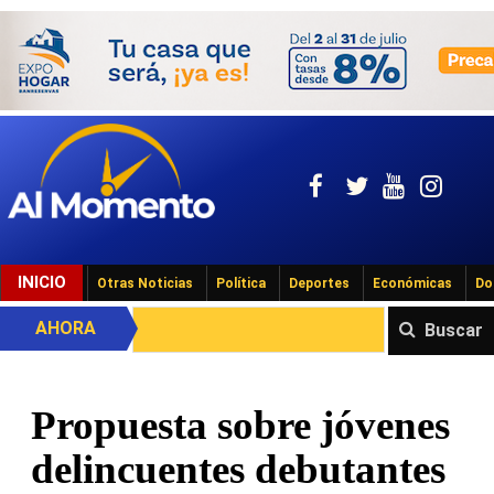
INICIO
Otras Noticias
Política
Deportes
Económicas
Do
AHORA
Buscar
Propuesta sobre jóvenes
delincuentes debutantes