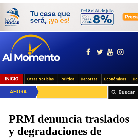
INICIO
Otras Noticias
Política
Deportes
Económicas
Do
AHORA
Buscar
PRM denuncia traslados
y degradaciones de