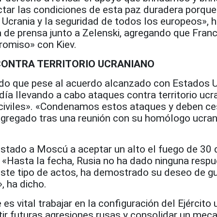
ictar las condiciones de esta paz duradera porque
 Ucrania y la seguridad de todos los europeos», 
 de prensa junto a Zelenski, agregando que Franc
omiso» con Kiev.
CONTRA TERRITORIO UCRANIANO
ado que pese al acuerdo alcanzado con Estados 
 día llevando a cabo ataques contra territorio ucr
 civiles». «Condenamos estos ataques y deben ce
gregado tras una reunión con su homólogo ucran
stado a Moscú a aceptar un alto el fuego de 30 d
. «Hasta la fecha, Rusia no ha dado ninguna resp
 este tipo de actos, ha demostrado su deseo de gu
, ha dicho.
es vital trabajar en la configuración del Ejército
stir futuras agresiones rusas y consolidar un me