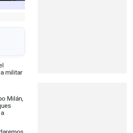
el
a militar
po Milán,
nques
 a
indaremos