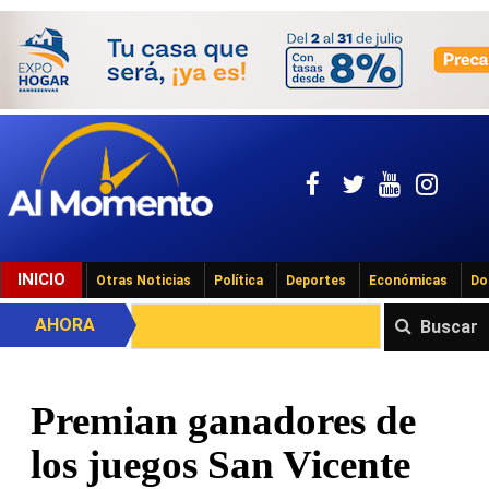
INICIO
Otras Noticias
Política
Deportes
Económicas
Do
AHORA
Buscar
Premian ganadores de
los juegos San Vicente