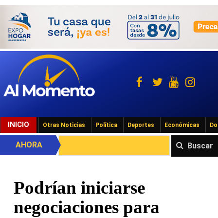
INICIO
Otras Noticias
Política
Deportes
Económicas
Do
AHORA
Buscar
Podrían iniciarse
negociaciones para