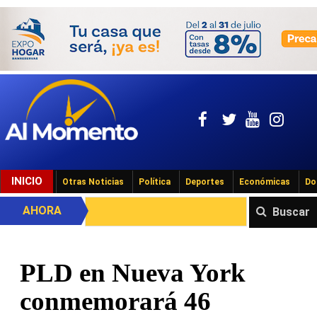
INICIO
Otras Noticias
Política
Deportes
Económicas
Do
AHORA
Buscar
PLD en Nueva York
conmemorará 46