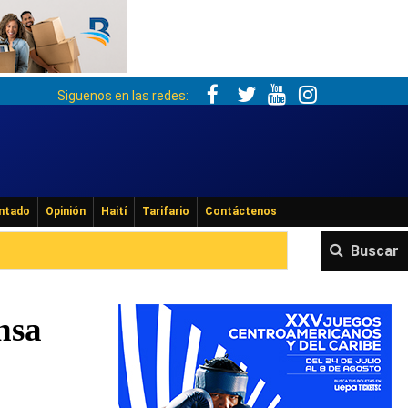
Siguenos en las redes:
ntado
Opinión
Haití
Tarifario
Contáctenos
Buscar
nsa