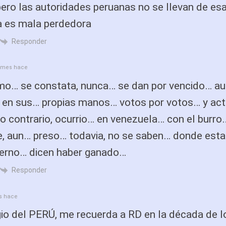
ro las autoridades peruanas no se llevan de esa
da es mala perdedora
Responder
 mes hace
smo… se constata, nunca… se dan por vencido… a
a en sus… propias manos… votos por votos… y act
o contrario, ocurrio… en venezuela… con el burro
, aun… preso… todavia, no se saben… donde esta
bierno… dicen haber ganado…
Responder
s hace
io del PERÚ, me recuerda a RD en la década de l