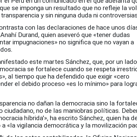
 el Perú en un comunicado en el que adelanta qu
que se imponga un resultado que no refleje la vo
transparencia y sin ninguna duda ni controversias
ontrasta con las declaraciones de hace unos días
, Anahí Durand, quien aseveró que «tener dudas
ntar impugnaciones» no significa que no vayan a
ados.
anifestado este martes Sánchez, que, por un lado
ocracia se fortalece cuando se respeta irrestric
s», al tiempo que ha defendido que exigir «cero
ender el debido proceso «es lo mínimo» para logr
nsparencia no dañan la democracia sino la fortale
to ciudadano, no de las maniobras políticas. De
ocracia híbrida'», ha escrito Sánchez, quien ha d
 a «la vigilancia democrática y la movilización pac