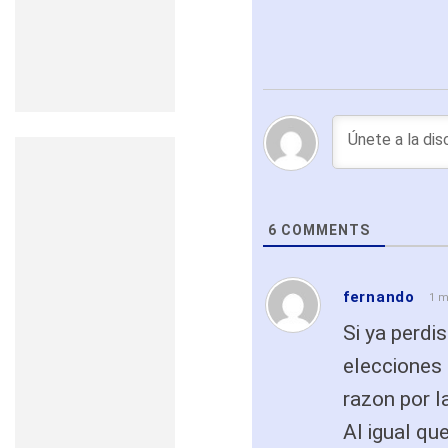
6
COMMENTS
fernando
1 m
Si ya perdi
elecciones 
razon por l
Al igual qu