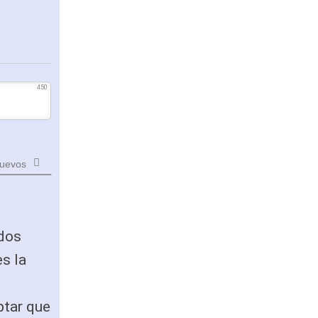
450
uevos
 dos
s la
ptar que