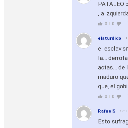
PATALEO pe
,la izquier
0
0
elaturdido
1
el esclavi
la… derrot
actas… de l
maduro que
que, el go
0
0
RafaelS
1 me
Esto sufrag