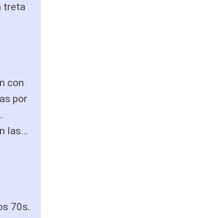
 treta
un con
as por
…
n las…
os 70s.