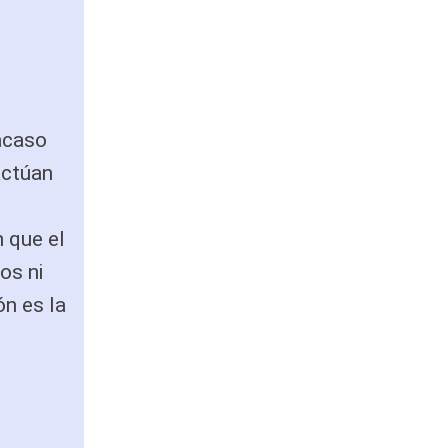
racaso
actúan
 que el
os ni
ón es la