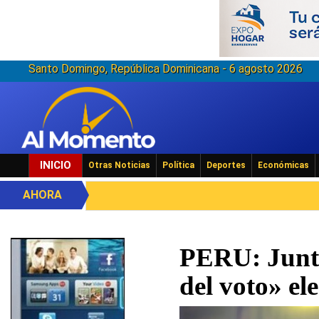
Santo Domingo, República Dominicana - 6 agosto 2026
INICIO
Otras Noticias
Política
Deportes
Económicas
AHORA
PERU: Junto
del voto» el