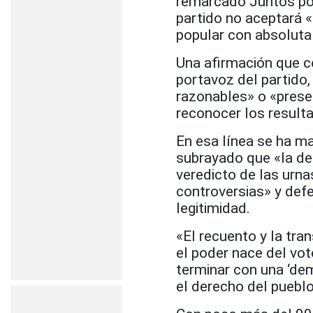
remarcado Juntos por
partido no aceptará «
popular con absoluta 
Una afirmación que c
portavoz del partido
razonables» o «prese
reconocer los result
En esa línea se ha m
subrayado que «la dem
veredicto de las urna
controversias» y def
legitimidad.
«El recuento y la tra
el poder nace del vo
terminar con una ‘dem
el derecho del pueblo