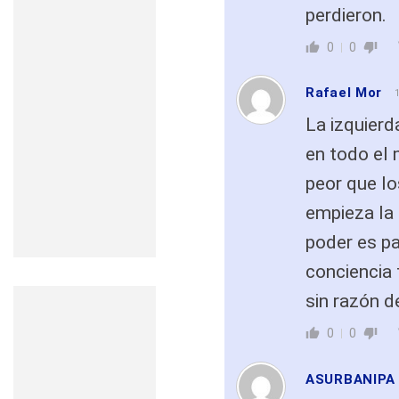
perdieron.
0
0
Rafael Mor
La izquierd
en todo el 
peor que lo
empieza la 
poder es pa
conciencia 
sin razón d
0
0
ASURBANIPA