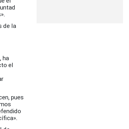
e el
luntad
».
 de la
, ha
to el
ar
cen, pues
bemos
efendido
ífica».