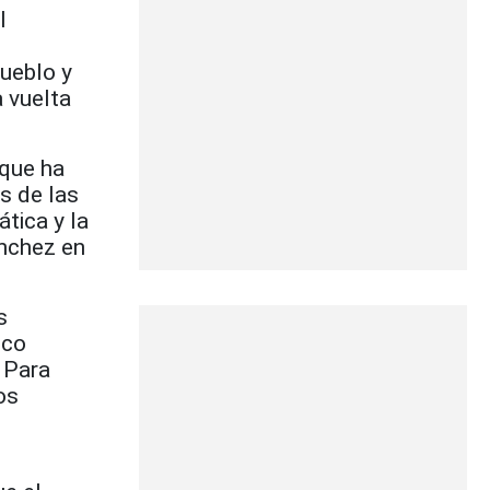
l
pueblo y
 vuelta
 que ha
s de las
ática y la
ánchez en
s
ico
 Para
os