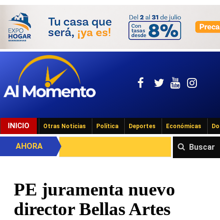
INICIO
Otras Noticias
Política
Deportes
Económicas
Do
AHORA
Buscar
PE juramenta nuevo
director Bellas Artes