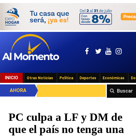
INICIO
Otras Noticias
Política
Deportes
Económicas
Do
AHORA
Buscar
PC culpa a LF y DM de
que el país no tenga una