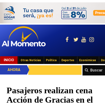
INICIO
Otras Noticias
Política
Deportes
Económicas
Do
AHORA
Buscar
Pasajeros realizan cena
Acción de Gracias en el