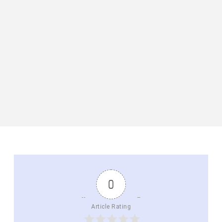
0
Article Rating