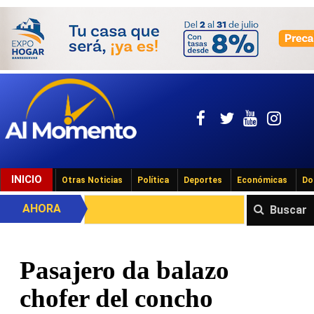
INICIO
Otras Noticias
Política
Deportes
Económicas
Do
AHORA
Buscar
Pasajero da balazo
chofer del concho