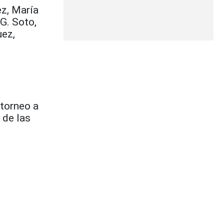
z, María
G. Soto,
uez,
 torneo a
 de las