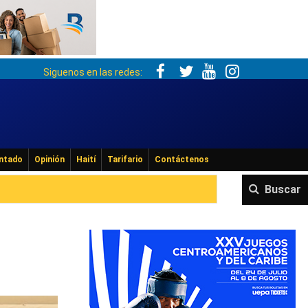
Siguenos en las redes:
ntado
Opinión
Haití
Tarifario
Contáctenos
Buscar