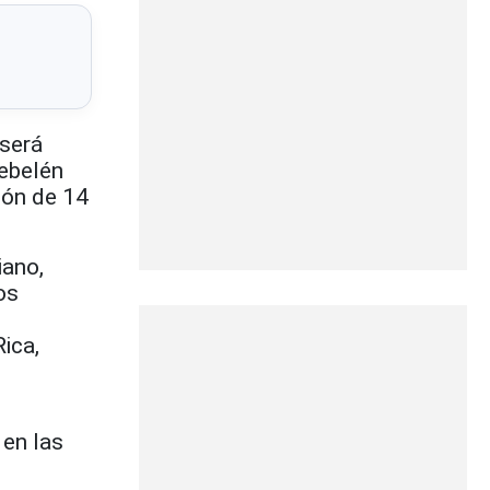
será
Sebelén
ión de 14
iano,
os
.
ica,
,
 en las