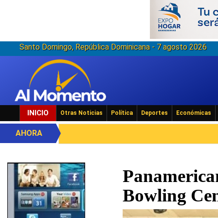
Santo Domingo, República Dominicana - 7 agosto 2026
INICIO
Otras Noticias
Política
Deportes
Económicas
AHORA
Panamerican
Bowling Cen