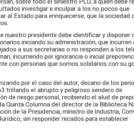
rsan, sobre todo el siniestro PLD, a quien debe r
ltados investigar e inculpar a los no pocos que
car al Estado para enriquecerse, que la sociedad
dos.
ue nuestro presidente debe identificar y disponer 
ionarios iniciando su administración, que incurren
jados a sus secretarias o no responden a los te
an, incurriendo por ignorancia o inicial prepotenc
ante con personas que somos solidarios con su go
nzando por el caso del autor, decano de los peri
3 trillando el abrupto y peligroso sendero de
n de riesgo personal, recibiendo el alud de prep
a Quinta Columna del director de la Biblioteca N
ión de la Presidencia, ministro de Industria, Com
urídico, sin responder recados para establecer