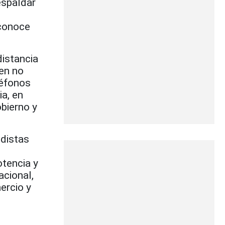
espaldar
 conoce
distancia
 en no
léfonos
ia, en
bierno y
odistas
otencia y
acional,
ercio y