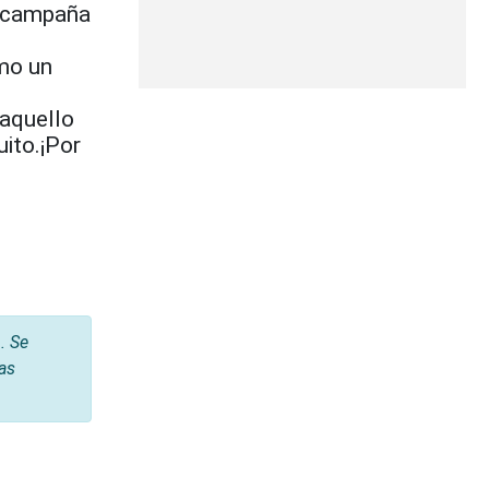
a campaña
omo un
 aquello
uito.¡Por
. Se
tas