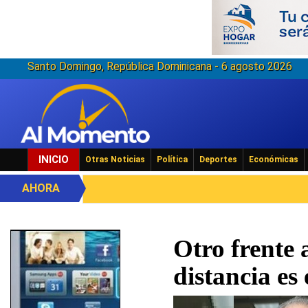
Santo Domingo, República Dominicana - 6 agosto 2026
INICIO
Otras Noticias
Política
Deportes
Económicas
AHORA
Otro frente 
distancia es 