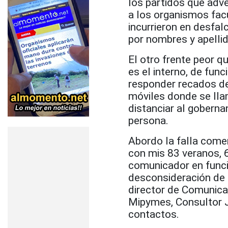
los partidos que adve
a los organismos facu
incurrieron en desfal
por nombres y apelli
El otro frente peor q
es el interno, de func
responder recados de
móviles donde se llam
distanciar al gobern
persona.
Abordo la falla come
con mis 83 veranos, 6
comunicador en funció
desconsideración de l
director de Comunicac
Mipymes, Consultor J
contactos.