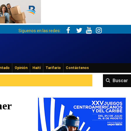
Siguenos en las redes:
ntado
Opinión
Haití
Tarifario
Contáctenos
Buscar
ner