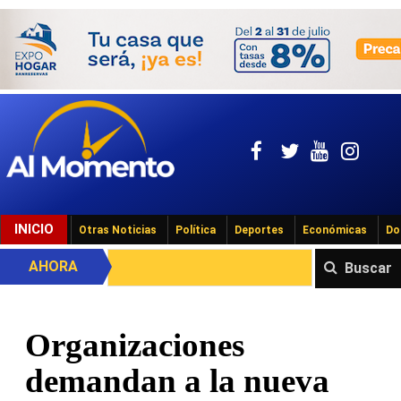
INICIO
Otras Noticias
Política
Deportes
Económicas
Do
AHORA
Buscar
Organizaciones
demandan a la nueva