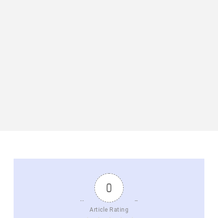
0
Article Rating