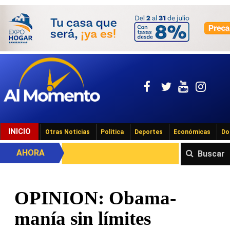
INICIO
Otras Noticias
Política
Deportes
Económicas
Do
AHORA
Buscar
OPINION: Obama-
manía sin límites