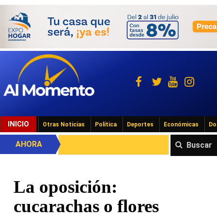
INICIO
Otras Noticias
Política
Deportes
Económicas
Do
AHORA
Buscar
La oposición:
cucarachas o flores