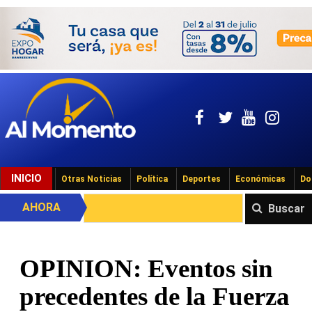
INICIO
Otras Noticias
Política
Deportes
Económicas
Do
AHORA
Buscar
OPINION: Eventos sin
precedentes de la Fuerza