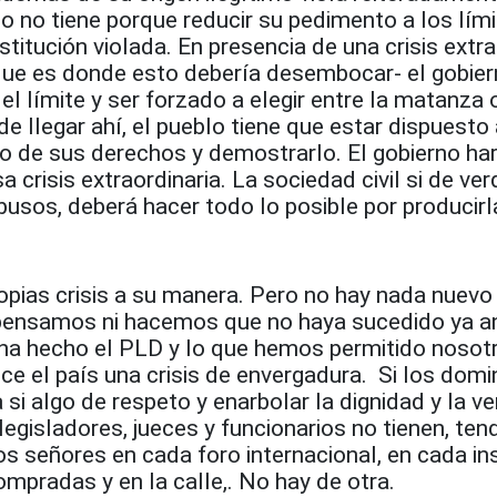
lo no tiene porque reducir su pedimento a los lím
titución violada. En presencia de una crisis extra
que es donde esto debería desembocar- el gobie
el límite y ser forzado a elegir entre la matanza 
de llegar ahí, el pueblo tiene que estar dispuesto
o de sus derechos y demostrarlo. El gobierno har
a crisis extraordinaria. La sociedad civil si de ve
busos, deberá hacer todo lo posible por producirl
opias crisis a su manera. Pero no hay nada nuevo 
pensamos ni hacemos que no haya sucedido ya a
 ha hecho el PLD y lo que hemos permitido nosot
ce el país una crisis de envergadura. Si los dom
 si algo de respeto y enarbolar la dignidad y la v
legisladores, jueces y funcionarios no tienen, ten
s señores en cada foro internacional, en cada in
mpradas y en la calle,. No hay de otra.