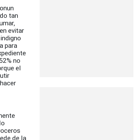
ronun
ido tan
umar,
en evitar
 indigno
ia para
xpediente
n 52% no
rque el
utir
 hacer
amente
do
voceros
ede de la