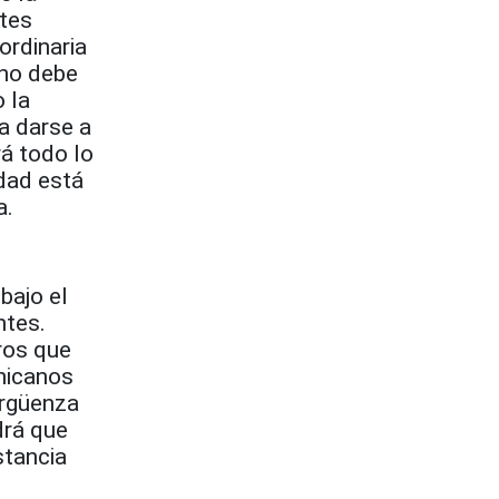
ites
ordinaria
rno debe
o la
 a darse a
á todo lo
rdad está
a.
bajo el
ntes.
ros que
inicanos
ergüenza
drá que
stancia