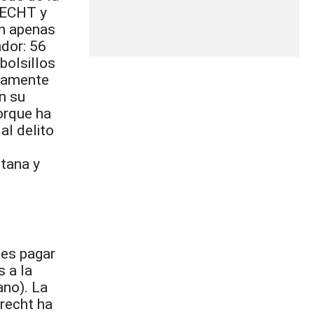
RECHT y
on apenas
ador: 56
bolsillos
stamente
n su
orque ha
al delito
ntana y
 es pagar
 a la
ano). La
brecht ha