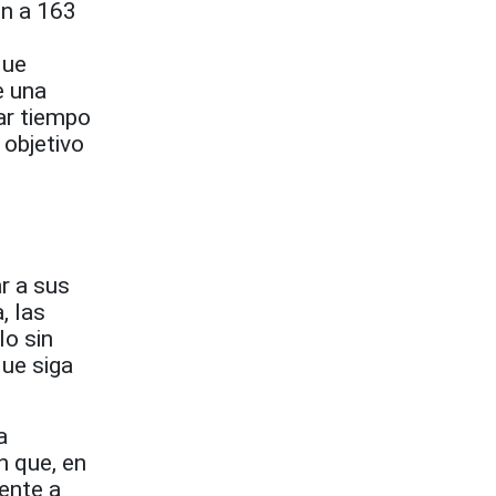
en a 163
que
e una
ar tiempo
 objetivo
r a sus
, las
lo sin
que siga
a
n que, en
dente a