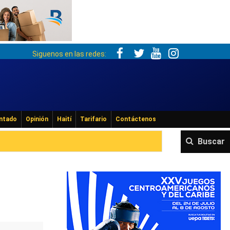
Siguenos en las redes:
ntado
Opinión
Haití
Tarifario
Contáctenos
Buscar