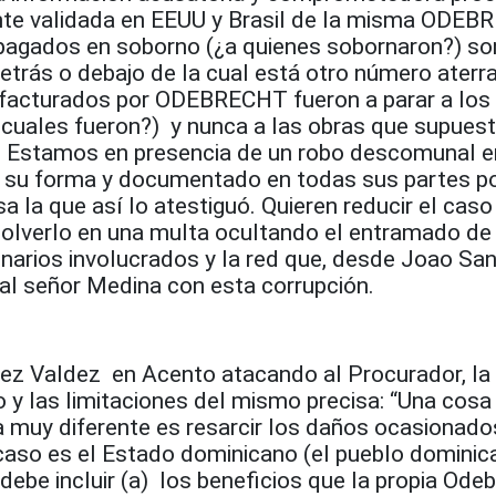
nte validada en EEUU y Brasil de la misma ODEB
 pagados en soborno (¿a quienes sobornaron?) s
detrás o debajo de la cual está otro número aterr
facturados por ODEBRECHT fueron a parar a los 
(¿cuales fueron?) y nunca a las obras que supue
. Estamos en presencia de un robo descomunal e
 su forma y documentado en todas sus partes p
 la que así lo atestiguó. Quieren reducir el caso 
lverlo en una multa ocultando el entramado de
onarios involucrados y la red que, desde Joao Sa
 al señor Medina con esta corrupción.
arez Valdez en Acento atacando al Procurador, la
o y las limitaciones del mismo precisa: “Una cosa
 muy diferente es resarcir los daños ocasionados
 caso es el Estado dominicano (el pueblo dominic
ebe incluir (a) los beneficios que la propia Ode