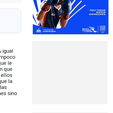
 igual
tampoco
que le
en que
 ellos
que la
las
nes sino