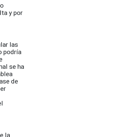
co
lta y por
lar las
o podría
e
nal se ha
mblea
ase de
der
el
e la