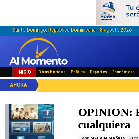
Santo Domingo, República Dominicana - 8 agosto 2026
INICIO
Otras Noticias
Política
Deportes
Económicas
AHORA
OPINION: Es
cualquiera
Por
MELVIN MAÑON
Fech