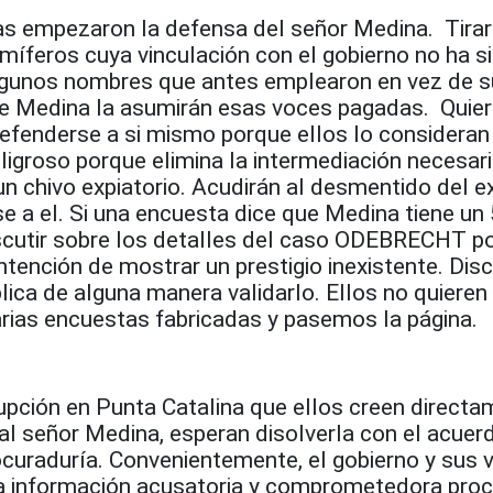
as empezaron la defensa del señor Medina. Tira
míferos cuya vinculación con el gobierno no ha s
lgunos nombres que antes emplearon en vez de s
e Medina la asumirán esas voces pagadas. Quier
efenderse a si mismo porque ellos lo consideran
eligroso porque elimina la intermediación necesar
n chivo expiatorio. Acudirán al desmentido del e
rse a el. Si una encuesta dice que Medina tiene u
scutir sobre los detalles del caso ODEBRECHT po
ntención de mostrar un prestigio inexistente. Disc
lica de alguna manera validarlo. Ellos no quieren
arias encuestas fabricadas y pasemos la página.
upción en Punta Catalina que ellos creen direct
 señor Medina, esperan disolverla con el acuer
ocuraduría. Convenientemente, el gobierno y sus 
la información acusatoria y comprometedora proc