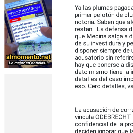
Ya las plumas pagad
primer pelotón de plu
notoria. Saben que a
restan. La defensa d
que Medina salga a d
de su investidura y p
disponer siempre de u
acusatorio sin referi
hay que ponerse a di
dato mismo tiene la i
detalles del caso imp
eso. Cero detalles, v
La acusación de corr
vincula ODEBRECHT al
confidencial de la pr
deciden ignorar que 