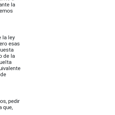
ante la
abemos
 la ley
pero esas
puesta
o de la
uelta
uivalente
 de
os, pedir
a que,
s