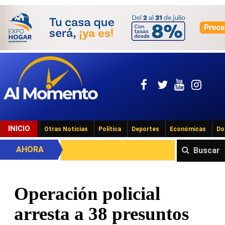
INICIO
Otras Noticias
Política
Deportes
Económicas
Do
AHORA
Buscar
Operación policial
arresta a 38 presuntos