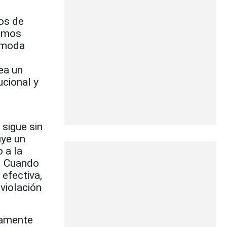
os de
tamos
cómoda
ea un
ucional y
sigue sin
uye un
 a la
s. Cuando
efectiva,
 violación
damente