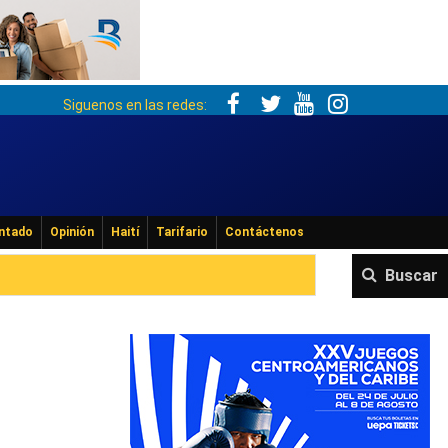
Siguenos en las redes:
ntado
Opinión
Haití
Tarifario
Contáctenos
Buscar