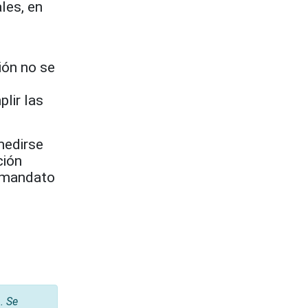
les, en
ión no se
lir las
medirse
ción
l mandato
. Se