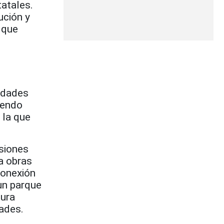
tatales.
ución y
 que
sidades
iendo
 la que
rsiones
a obras
conexión
 un parque
tura
ades.