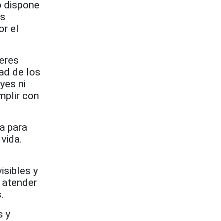
o dispone
es
or el
deres
dad de los
yes ni
mplir con
a para
vida.
isibles y
a atender
.
s y