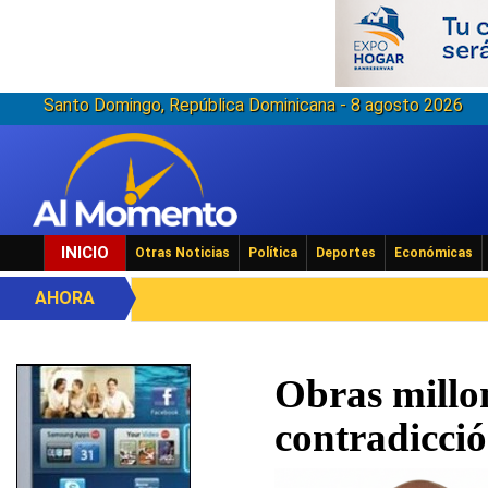
Santo Domingo, República Dominicana - 8 agosto 2026
INICIO
Otras Noticias
Política
Deportes
Económicas
AHORA
Obras millon
contradicció