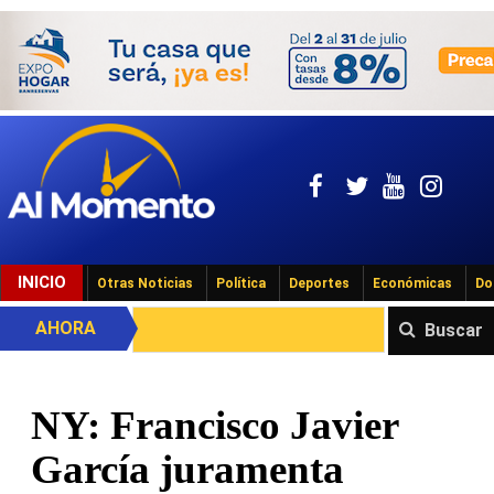
INICIO
Otras Noticias
Política
Deportes
Económicas
Do
AHORA
Buscar
NY: Francisco Javier
García juramenta