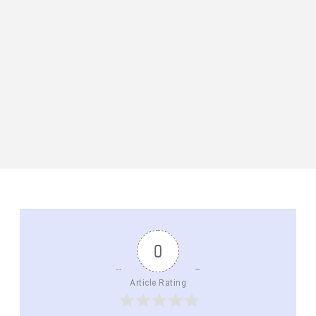
0
Article Rating