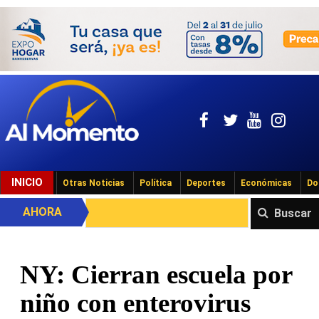
INICIO
Otras Noticias
Política
Deportes
Económicas
Do
AHORA
Buscar
NY: Cierran escuela por
niño con enterovirus