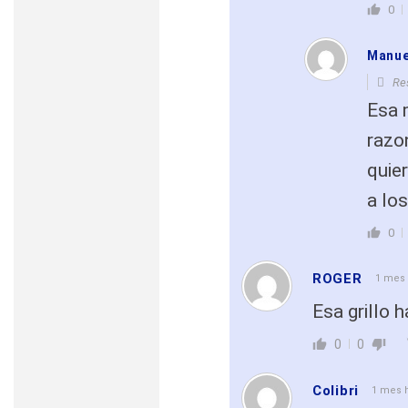
0
Manue
Re
Esa 
razo
quie
a los
0
ROGER
1 mes
Esa grillo 
0
0
Colibri
1 mes 