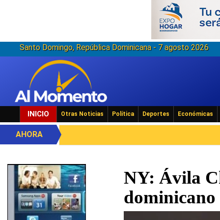
Santo Domingo, República Dominicana - 7 agosto 2026
INICIO
Otras Noticias
Política
Deportes
Económicas
AHORA
NY: Ávila Ch
dominicano