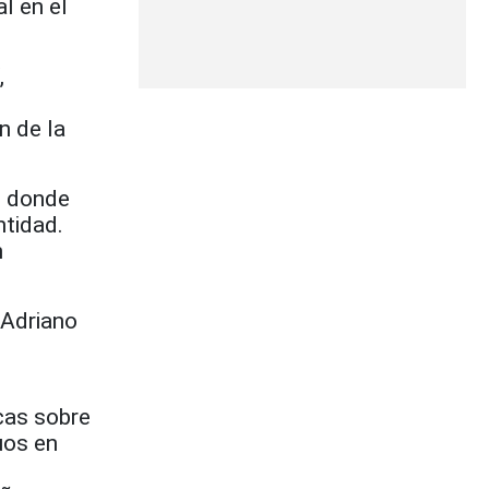
l en el
,
n de la
, donde
ntidad.
n
 Adriano
cas sobre
uos en