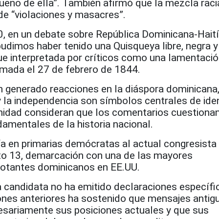
ueno de ella”. También afirmó que la mezcla racia
de “violaciones y masacres”.
0, en un debate sobre República Dominicana-Haití
udimos haber tenido una Quisqueya libre, negra y
fue interpretada por críticos como una lamentació
mada el 27 de febrero de 1844.
n generado reacciones en la diáspora dominicana
y la independencia son símbolos centrales de ide
nidad consideran que los comentarios cuestiona
amentales de la historia nacional.
ía en primarias demócratas al actual congresista
rito 13, demarcación con una de las mayores
votantes dominicanos en EE.UU.
 candidata no ha emitido declaraciones específi
iones anteriores ha sostenido que mensajes antig
cesariamente sus posiciones actuales y que sus