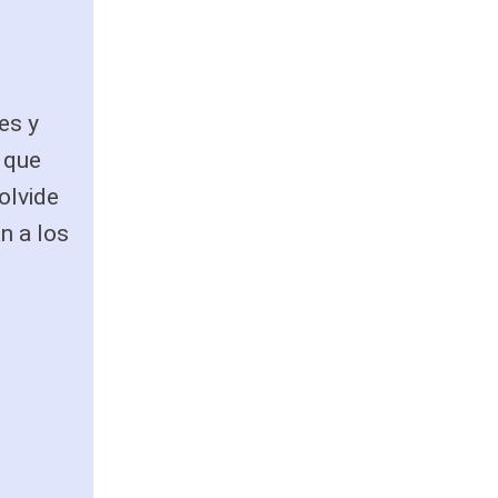
es y
e que
olvide
n a los