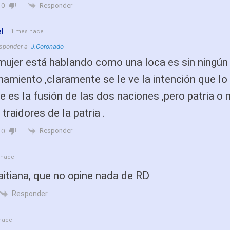
Responder
0
l
1 mes hace
sponder a
J.Coronado
mujer está hablando como una loca es sin ningún
namiento ,claramente se le ve la intención que lo
re es la fusión de las dos naciones ,pero patria o
 traidores de la patria .
Responder
0
 hace
haitiana, que no opine nada de RD
Responder
hace