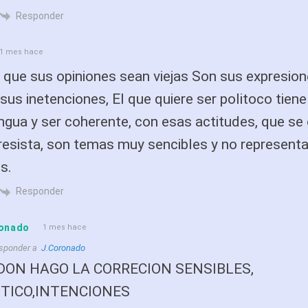
Responder
1 mes hace
que sus opiniones sean viejas Son sus expresion
sus inetenciones, El que quiere ser politoco tien
ngua y ser coherente, con esas actitudes, que se 
resista, son temas muy sencibles y no representa
s.
Responder
onado
1 mes hace
sponder a
J.Coronado
DON HAGO LA CORRECION SENSIBLES,
ITICO,INTENCIONES