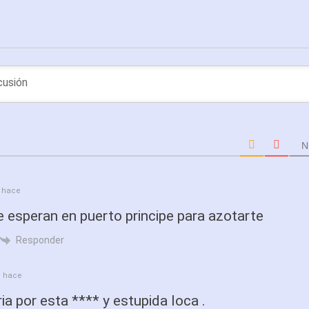
N
 hace
e esperan en puerto principe para azotarte
Responder
 hace
ia por esta **** y estupida loca .