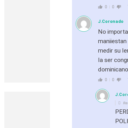
0
0
J.Coronado
No importa 
maniiestan 
medir su le
la ser cong
dominicano
0
0
J.Cor
Re
PER
POL