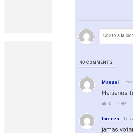
40
COMMENTS
Manuel
1 mes
Haitianos t
0
0
lorenzo
1 mes
jamas votar