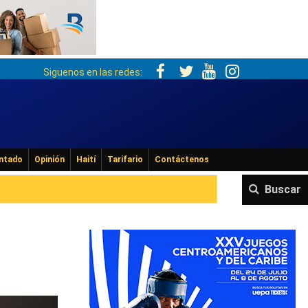
Siguenos en las redes:
ntado
Opinión
Haití
Tarifario
Contáctenos
Buscar
o