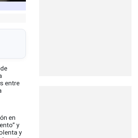
 de
a
as entre
a
ión en
ento” y
olenta y