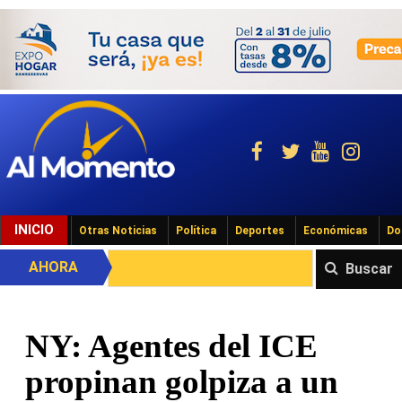
INICIO
Otras Noticias
Política
Deportes
Económicas
Do
AHORA
Buscar
NY: Agentes del ICE
propinan golpiza a un