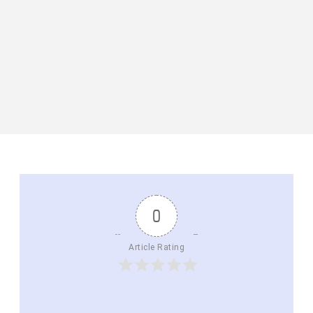
0
Article Rating