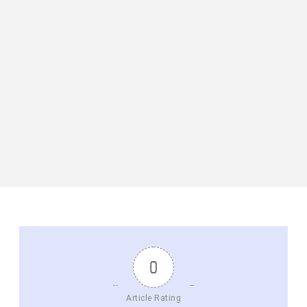
0
Article Rating