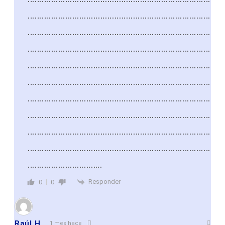
……………………………………………………………………
……………………………………………………………………
……………………………………………………………………
……………………………………………………………………
……………………………………………………………………
……………………………………………………………………
……………………………………………………………………
……………………………………………………………………
……………………………………………………………………
…………………………..
Responder
0
0
Raúl H.
1 mes hace