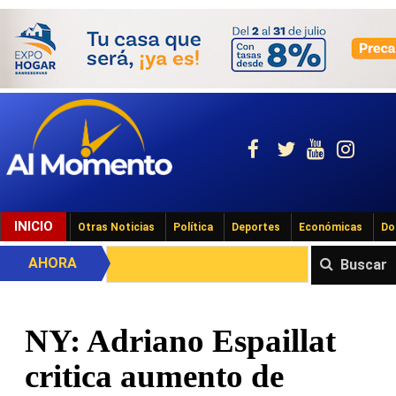
INICIO
Otras Noticias
Política
Deportes
Económicas
Do
AHORA
Buscar
NY: Adriano Espaillat
critica aumento de