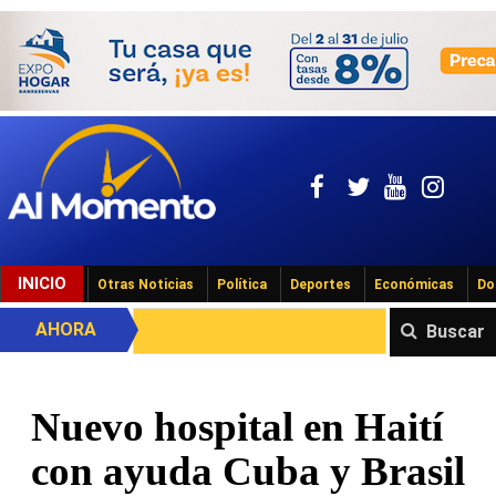
INICIO
Otras Noticias
Política
Deportes
Económicas
Do
AHORA
Buscar
Nuevo hospital en Haití
con ayuda Cuba y Brasil