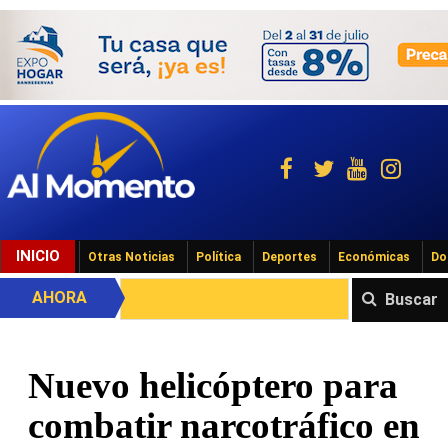
INICIO
Otras Noticias
Política
Deportes
Económicas
Do
AHORA
Buscar
Nuevo helicóptero para
combatir narcotráfico en