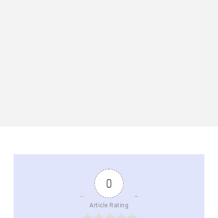
0
Article Rating