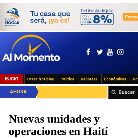
INICIO
Otras Noticias
Política
Deportes
Económicas
Do
AHORA
Buscar
Nuevas unidades y
operaciones en Haití