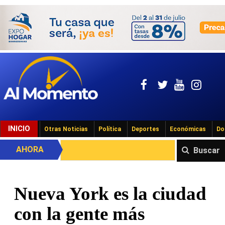
INICIO
Otras Noticias
Política
Deportes
Económicas
Do
AHORA
Buscar
Nueva York es la ciudad
con la gente más