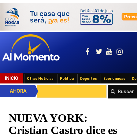
INICIO
Otras Noticias
Política
Deportes
Económicas
Do
AHORA
Buscar
NUEVA YORK:
Cristian Castro dice es