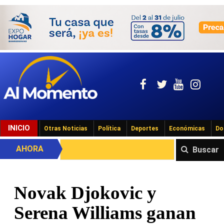
INICIO
Otras Noticias
Política
Deportes
Económicas
Do
AHORA
Buscar
Novak Djokovic y
Serena Williams ganan