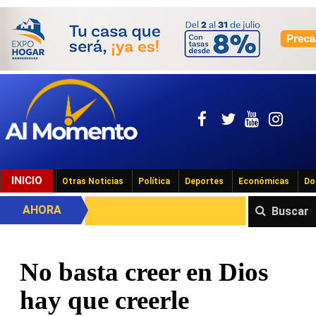
INICIO
Otras Noticias
Política
Deportes
Económicas
Do
AHORA
Buscar
No basta creer en Dios
hay que creerle