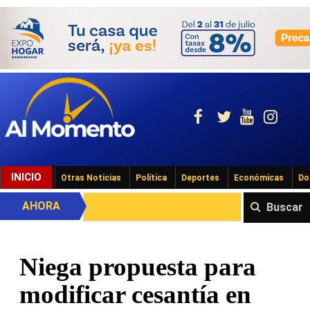
INICIO
Otras Noticias
Política
Deportes
Económicas
Do
AHORA
Buscar
Niega propuesta para
modificar cesantía en