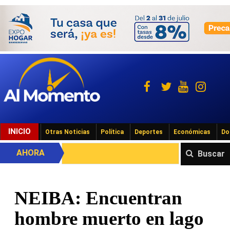
INICIO
Otras Noticias
Política
Deportes
Económicas
Do
AHORA
Buscar
NEIBA: Encuentran
hombre muerto en lago