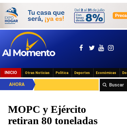
INICIO
Otras Noticias
Política
Deportes
Económicas
Do
AHORA
Buscar
MOPC y Ejército
retiran 80 toneladas