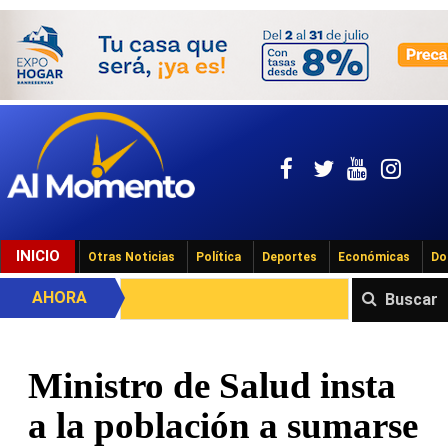
INICIO
Otras Noticias
Política
Deportes
Económicas
Do
AHORA
Buscar
Ministro de Salud insta
a la población a sumarse