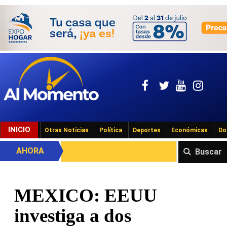
INICIO
Otras Noticias
Política
Deportes
Económicas
Do
AHORA
Buscar
MEXICO: EEUU
investiga a dos