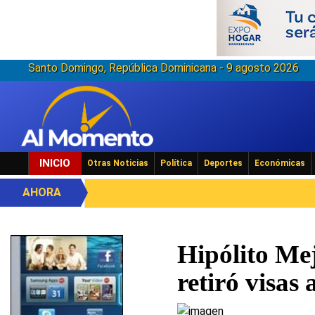
Santo Domingo, República Dominicana - 9 agosto 2026
INICIO
Otras Noticias
Política
Deportes
Económicas
AHORA
Hipólito Me
retiró visa