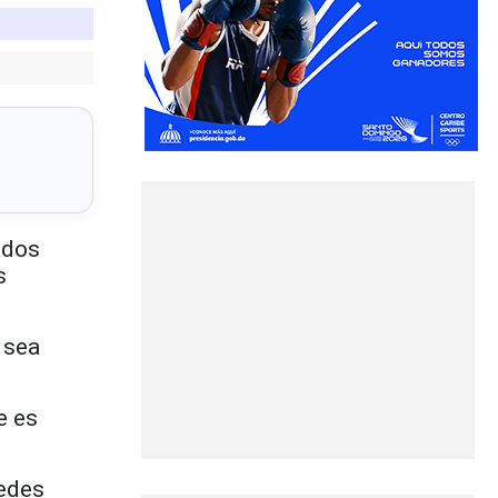
ados
s
 sea
e es
redes