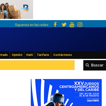
Siguenos en las redes:
ntado
Opinión
Haití
Tarifario
Contáctenos
Buscar