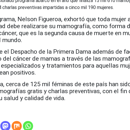
onado programa abarcó en el año que finaliza 15 mil 610 mamogr
harlas preventivas impartidas a cinco mil 190 mujeres.
grama, Nelson Figueroa, exhortó que toda mujer a
ad debe realizarse su mamografía, como forma 
 cáncer, que es la segunda causa de muerte en mu
l mundo.
e el Despacho de la Primera Dama además de faci
o del cáncer de mamas a través de las mamograf
 especializados y tratamientos para aquellas mu
ean positivos.
a, cerca de 125 mil féminas de este país han sid
grafías gratis y charlas preventivas, con el fin 
u salud y calidad de vida.