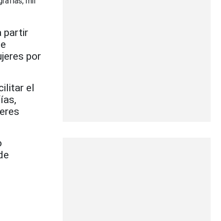
afías, mil
 partir
de
jeres por
litar el
ías,
jeres
o
de