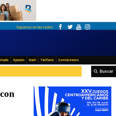
Siguenos en las redes:
ntado
Opinión
Haití
Tarifario
Contáctenos
Buscar
 con