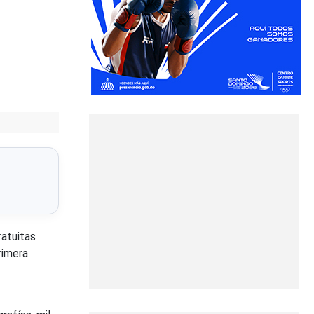
atuitas
rimera