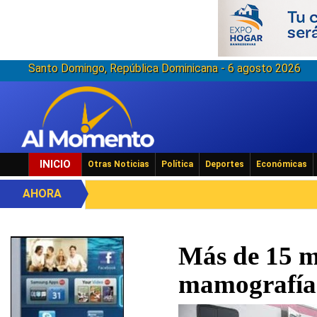
Santo Domingo, República Dominicana - 6 agosto 2026
INICIO
Otras Noticias
Política
Deportes
Económicas
AHORA
Más de 15 m
mamografías